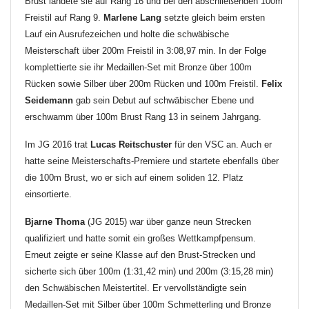
Brust landete sie auf Rang 16 und bei den abschließenden 100m
Freistil auf Rang 9.
Marlene Lang
setzte gleich beim ersten
Lauf ein Ausrufezeichen und holte die schwäbische
Meisterschaft über 200m Freistil in 3:08,97 min. In der Folge
komplettierte sie ihr Medaillen-Set mit Bronze über 100m
Rücken sowie Silber über 200m Rücken und 100m Freistil.
Felix
Seidemann
gab sein Debut auf schwäbischer Ebene und
erschwamm über 100m Brust Rang 13 in seinem Jahrgang.
Im JG 2016 trat
Lucas Reitschuster
für den VSC an. Auch er
hatte seine Meisterschafts-Premiere und startete ebenfalls über
die 100m Brust, wo er sich auf einem soliden 12. Platz
einsortierte.
Bjarne Thoma
(JG 2015) war über ganze neun Strecken
qualifiziert und hatte somit ein großes Wettkampfpensum.
Erneut zeigte er seine Klasse auf den Brust-Strecken und
sicherte sich über 100m (1:31,42 min) und 200m (3:15,28 min)
den Schwäbischen Meistertitel. Er vervollständigte sein
Medaillen-Set mit Silber über 100m Schmetterling und Bronze