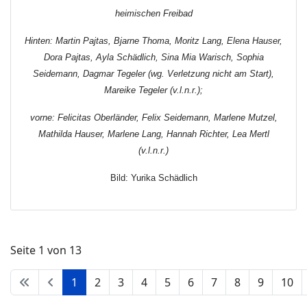
heimischen Freibad
Hinten: Martin Pajtas, Bjarne Thoma, Moritz Lang, Elena Hauser,
Dora Pajtas, Ayla Schädlich, Sina Mia Warisch, Sophia
Seidemann, Dagmar Tegeler (wg. Verletzung nicht am Start),
Mareike Tegeler (v.l.n.r.);
vorne: Felicitas Oberländer, Felix Seidemann, Marlene Mutzel,
Mathilda Hauser, Marlene Lang, Hannah Richter, Lea Mertl
(v.l.n.r.)
Bild: Yurika Schädlich
Seite 1 von 13
1
2
3
4
5
6
7
8
9
10