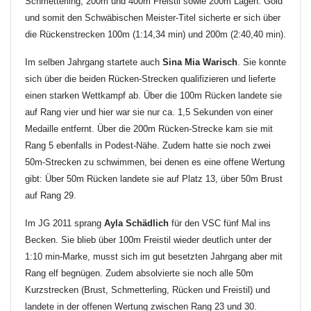
Schmetterling, 200m und 400m Freistil sowie 200m Lagen. Gold
und somit den Schwäbischen Meister-Titel sicherte er sich über
die Rückenstrecken 100m (1:14,34 min) und 200m (2:40,40 min).
Im selben Jahrgang startete auch
Sina Mia Warisch
. Sie konnte
sich über die beiden Rücken-Strecken qualifizieren und lieferte
einen starken Wettkampf ab. Über die 100m Rücken landete sie
auf Rang vier und hier war sie nur ca. 1,5 Sekunden von einer
Medaille entfernt. Über die 200m Rücken-Strecke kam sie mit
Rang 5 ebenfalls in Podest-Nähe. Zudem hatte sie noch zwei
50m-Strecken zu schwimmen, bei denen es eine offene Wertung
gibt: Über 50m Rücken landete sie auf Platz 13, über 50m Brust
auf Rang 29.
Im JG 2011 sprang
Ayla Schädlich
für den VSC fünf Mal ins
Becken. Sie blieb über 100m Freistil wieder deutlich unter der
1:10 min-Marke, musst sich im gut besetzten Jahrgang aber mit
Rang elf begnügen. Zudem absolvierte sie noch alle 50m
Kurzstrecken (Brust, Schmetterling, Rücken und Freistil) und
landete in der offenen Wertung zwischen Rang 23 und 30.