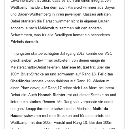
Erwähnenswert ist auch, dass es sich um einen integrativen
Wettkampf handelt, bei dem auch Para-Schwimmer aus Bayern
und Baden-Württemberg in ihren jeweiligen Klassen antraten.
Dabei starteten die Paraschwimmer nicht in eigenen Läufen,
sondern je nach Meldezeit zusammen mit den anderen
Schwimmern, was für alle Beteiligten immer ein besonderes
Erlebnis darstellt.
Im jüngsten startberechtigten Jahrgang 2017 konnte der VSC
gleich sieben Schwimmer aufbieten, von denen einige ihr
Meisterschafts-Debut feierten.
Marlene Mutzel
trat über die
100m Brust-Strecke an und schwamm auf Rang 18.
Felicitas
Oberländer
landete knapp dahinter auf Rang 19. Wiederum
einen Platz davor, auf Rang 17 reihte sich
Lea Mertl
bei ihrem
Debut ein. Auch
Hannah Richter
trat auf dieser Strecke an und
lieferte ein starkes Rennen. Mit Rang vier verpasste sie damit
nur ganz knapp ihre erste schwäbische Medaille.
Mathilda
Hauser
schwamm mehrere Strecken und für sie startete der
Wettkampf mit den 200m Freistil und Rang 10. Bei den 100m