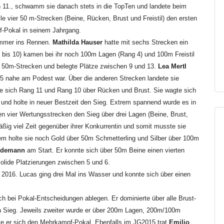
ch 11., schwamm sie danach stets in die TopTen und landete beim
alle vier 50 m-Strecken (Beine, Rücken, Brust und Freistil) den ersten
f-Pokal in seinem Jahrgang.
immer ins Rennen.
Mathilda Hauser
hatte mit sechs Strecken ein
is 10) kamen bei ihr noch 100m Lagen (Rang 4) und 100m Freistil
er 50m-Strecken und belegte Plätze zwischen 9 und 13.
Lea Mertl
 5 nahe am Podest war. Über die anderen Strecken landete sie
te sich Rang 11 und Rang 10 über Rücken und Brust. Sie wagte sich
 und holte in neuer Bestzeit den Sieg. Extrem spannend wurde es in
den vier Wertungsstrecken den Sieg über drei Lagen (Beine, Brust,
mäßig viel Zeit gegenüber ihrer Konkurrentin und somit musste sie
 holte sie noch Gold über 50m Schmetterling und Silber über 100m
eidemann
am Start. Er konnte sich über 50m Beine einen vierten
solide Platzierungen zwischen 5 und 6.
2016. Lucas ging drei Mal ins Wasser und konnte sich über einen
h bei Pokal-Entscheidungen ablegen. Er dominierte über alle Brust-
n Sieg. Jeweils zweiter wurde er über 200m Lagen, 200m/100m
te er sich den Mehrkampf-Pokal. Ebenfalls im JG2015 trat
Emilio