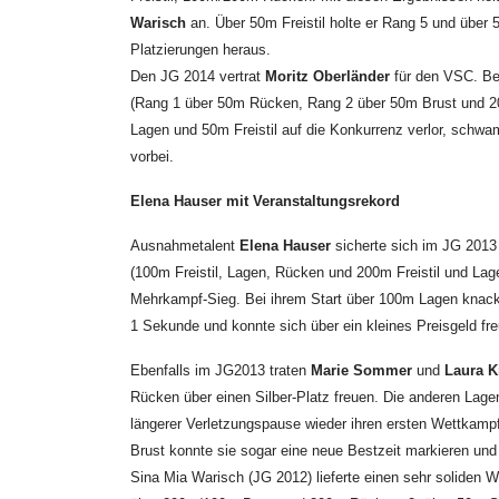
Warisch
an. Über 50m Freistil holte er Rang 5 und übe
Platzierungen heraus.
Den JG 2014 vertrat
Moritz Oberländer
für den VSC. Bei
(Rang 1 über 50m Rücken, Rang 2 über 50m Brust und 20
Lagen und 50m Freistil auf die Konkurrenz verlor, schw
vorbei.
Elena Hauser mit Veranstaltungsrekord
Ausnahmetalent
Elena Hauser
sicherte sich im JG 2013
(100m Freistil, Lagen, Rücken und 200m Freistil und Lag
Mehrkampf-Sieg. Bei ihrem Start über 100m Lagen knack
1 Sekunde und konnte sich über ein kleines Preisgeld fr
Ebenfalls im JG2013 traten
Marie Sommer
und
Laura K
Rücken über einen Silber-Platz freuen. Die anderen Lage
längerer Verletzungspause wieder ihren ersten Wettkamp
Brust konnte sie sogar eine neue Bestzeit markieren und
Sina Mia Warisch (JG 2012) lieferte einen sehr soliden W