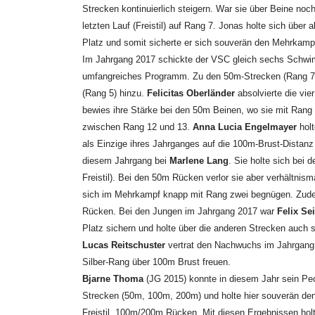
Strecken kontinuierlich steigern. War sie über Beine no
letzten Lauf (Freistil) auf Rang 7. Jonas holte sich über 
Platz und somit sicherte er sich souverän den Mehrkamp
Im Jahrgang 2017 schickte der VSC gleich sechs Schw
umfangreiches Programm. Zu den 50m-Strecken (Rang 7 b
(Rang 5) hinzu.
Felicitas Oberländer
absolvierte die vi
bewies ihre Stärke bei den 50m Beinen, wo sie mit Rang
zwischen Rang 12 und 13.
Anna Lucia Engelmayer
hol
als Einzige ihres Jahrganges auf die 100m-Brust-Distanz
diesem Jahrgang bei
Marlene Lang
. Sie holte sich bei 
Freistil). Bei den 50m Rücken verlor sie aber verhältnis
sich im Mehrkampf knapp mit Rang zwei begnügen. Zudem
Rücken. Bei den Jungen im Jahrgang 2017 war
Felix S
Platz sichern und holte über die anderen Strecken auch 
Lucas Reitschuster
vertrat den Nachwuchs im Jahrgang 
Silber-Rang über 100m Brust freuen.
Bjarne Thoma
(JG 2015) konnte in diesem Jahr sein Pec
Strecken (50m, 100m, 200m) und holte hier souverän de
Freistil, 100m/200m Rücken. Mit diesen Ergebnissen hol