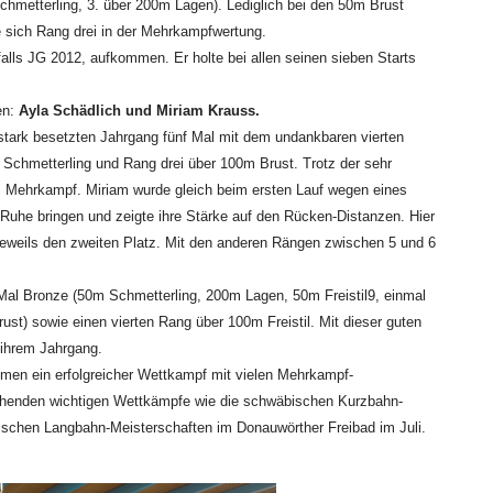
metterling, 3. über 200m Lagen). Lediglich bei den 50m Brust
e sich Rang drei in der Mehrkampfwertung.
falls JG 2012, aufkommen. Er holte bei allen seinen sieben Starts
en:
Ayla Schädlich und Miriam Krauss.
 stark besetzten Jahrgang fünf Mal mit dem undankbaren vierten
 Schmetterling und Rang drei über 100m Brust. Trotz der sehr
 im Mehrkampf. Miriam wurde gleich beim ersten Lauf wegen eines
der Ruhe bringen und zeigte ihre Stärke auf den Rücken-Distanzen. Hier
eweils den zweiten Platz. Mit den anderen Rängen zwischen 5 und 6
i Mal Bronze (50m Schmetterling, 200m Lagen, 50m Freistil9, einmal
st) sowie einen vierten Rang über 100m Freistil. Mit dieser guten
 ihrem Jahrgang.
en ein erfolgreicher Wettkampf mit vielen Mehrkampf-
tehenden wichtigen Wettkämpfe wie die schwäbischen Kurzbahn-
ischen Langbahn-Meisterschaften im Donauwörther Freibad im Juli.