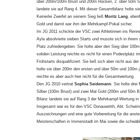
über 200m/100m Brust und 200m Rücken, 2. über 50m Sch
landete sie auf Rang 4. Mit dieser Gesamtbilanz holte si
Keinerlei Zweifel an seinem Sieg ließ
Moritz Lang
, eben
Gold und damit war ihm der Mehrkampf-Pokal sicher.
Im JG 2011 schickte der VSC zwei Athletinnen ins Renn
Ayla absolvierte sieben Starts und musste sich in ihrem
Platz zufriedengeben. Sie holte aber den Sieg über 100m
soliden Leistung reichte es nicht für einen Podestplatz
Frühstarts disqualifiziert. Sie ließ sich aber nicht aus 
holte sie über 200m den ersten und über 50m und 100m j
reichte es aber auch hier nicht für die Gesamtwertung.
Den JG 2010 vertrat
Sophia Seidemann
. Sie holte dre
Silber (100m Brust) und zwei Mal Gold (200m und 50m Bru
Bilanz landete sie auf Rang 3 der Mehrkampf-Wertung in
Insgesamt war es für den VSC Donauwörth, Abt. Schwimm
Auszeichnungen und eine gute Vorbereitung für die ans
Meisterschaften in Immenstadt im Mai sowie die schwäb